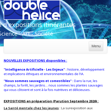
 d'expositions itinérantes
Science - Art - Société
Menu
NOUVELLES EXPOSITIONS disponibles
:
"Intelligence Artificielle - Les
Enjeux"
:
histoire, développement
et implications éthiques et environnementales de l'IA.
"Nous sommes sauvages et comestibles"
:
Dans la rue, les
champs, la forêt, les jardins… nous sommes les plantes sauvages
qui vous côtoient et sont à la fois nutritives et délicieuses.
EXPOSITIONS en préparation (Parution Septembre 2026)
:
La Santé mentale chez les jeunes
:
La surexposition aux